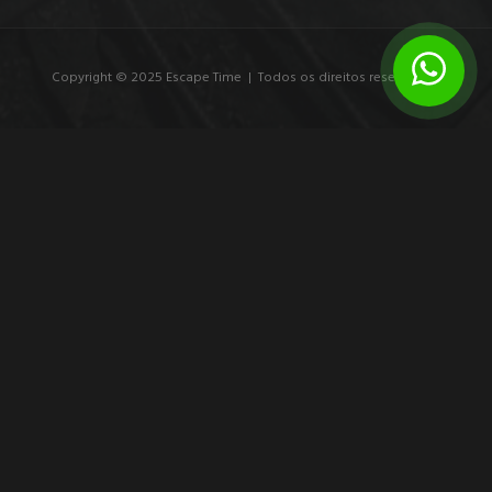
Copyright © 2025 Escape Time | Todos os direitos reservados.
7 exemplos de branding experiencial que
marcam
Veja exemplos de branding experiencial e entenda como
experiências imersivas transformam público em participante,
memória em conversa e marca em ação.
8 de agosto de 2026