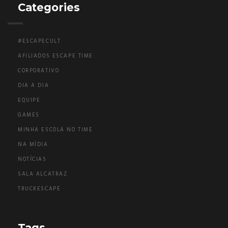
Categories
#ESCAPECULT
AFILIADOS ESCAPE TIME
CORPORATIVO
DIA A DIA
EQUIPE
GAMES
MINHA ESCOLA NO TIME
NA MÍDIA
NOTÍCIAS
SALA ALCATRAZ
TRUCKESCAPE
Tags