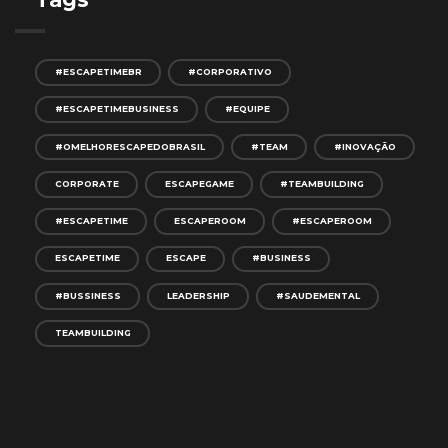
#ESCAPETIMEBR
#CORPORATIVO
#ESCAPETIMEBUSINESS
#EQUIPE
#OMELHORESCAPEDOBRASIL
#TEAM
#INOVAÇÃO
CORPORATE
ESCAPEGAME
#TEAMBUILDING
#ESCAPETIME
ESCAPEROOM
#ESCAPEROOM
ESCAPETIME
ESCAPE
#BUSINESS
#BUSSINESS
LEADERSHIP
#SAUDEMENTAL
TEAMBUILDING