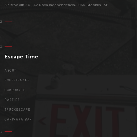
SP Brooklin 2.0 - Av. Nova Independência, 1064, Brooklin - SP
Escape Time
ABOUT
EXPERIENCES
CORPORATE
PARTIES
TRUCKESCAPE
CAPIVARA BAR