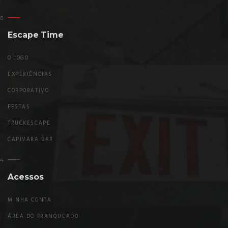
Escape Time
O JOGO
EXPERIÊNCIAS
CORPORATIVO
FESTAS
TRUCKESCAPE
CAPIVARA BAR
Acessos
MINHA CONTA
ÁREA DO FRANQUEADO