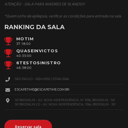
ATENÇÃO - SALA PARA MAIORES DE 16 ANOS!!!
*Quem sofre de epilepsia, verificar as condições para entrada na sala.
RANKING DA SALA
MOTIM
37:18:00
QUASEINVICTOS
40:35:00
6TESTOSINISTRO
46:38:00
SÃO PAULO - 4324-0050 | 9.3146-2646
ESCAPETIME@ESCAPETIME.COM.BR
SP BROOKLIN - AV. NOVA INDEPENDÊNCIA, Nº 1056, BROOKLIN - SP
SP BROOKLIN 2.0 - AV. NOVA INDEPENDÊNCIA, 1064, BROOKLIN - SP
Reservar sala