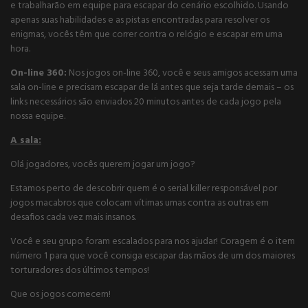
e trabalharão em equipe para escapar do cenário escolhido. Usando
apenas suas habilidades e as pistas encontradas para resolver os
enigmas, vocês têm que correr contra o relógio e escapar em uma
hora.
On-line 360:
Nos jogos on-line 360, você e seus amigos acessam uma
sala on-line e precisam escapar de lá antes que seja tarde demais – os
links necessários são enviados 20 minutos antes de cada jogo pela
nossa equipe.
A sala:
Olá jogadores, vocês querem jogar um jogo?
Estamos perto de descobrir quem é o serial killer responsável por
jogos macabros que colocam vítimas umas contra as outras em
desafios cada vez mais insanos.
Você e seu grupo foram escalados para nos ajudar! Coragem é o item
número 1 para que você consiga escapar das mãos de um dos maiores
torturadores dos últimos tempos!
Que os jogos comecem!