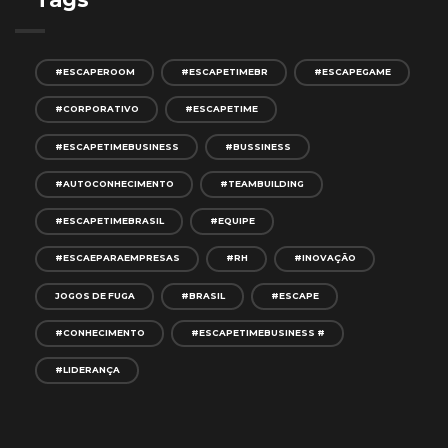
#ESCAPEROOM
#ESCAPETIMEBR
#ESCAPEGAME
#CORPORATIVO
#ESCAPETIME
#ESCAPETIMEBUSINESS
#BUSSINESS
#AUTOCONHECIMENTO
#TEAMBUILDING
#ESCAPETIMEBRASIL
#EQUIPE
#ESCAEPARAEMPRESAS
#RH
#INOVAÇÃO
JOGOS DE FUGA
#BRASIL
#ESCAPE
#CONHECIMENTO
#ESCAPETIMEBUSINESS #
#LIDERANÇA