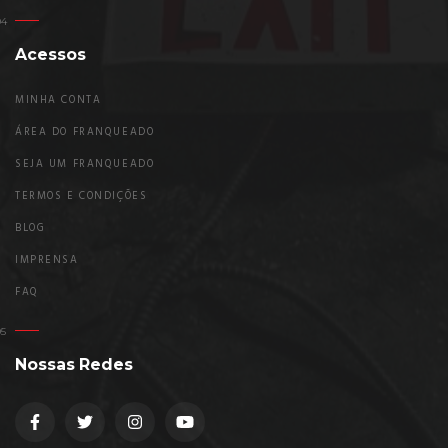
Acessos
MINHA CONTA
ÁREA DO FRANQUEADO
SEJA UM FRANQUEADO
TERMOS E CONDIÇÕES
BLOG
IMPRENSA
FAQ
Nossas Redes