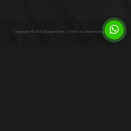
Copyright © 2025 Escape Time | Todos os direitos reservados.
7 exemplos de branding experiencial que
marcam
Veja exemplos de branding experiencial e entenda como
experiências imersivas transformam público em participante,