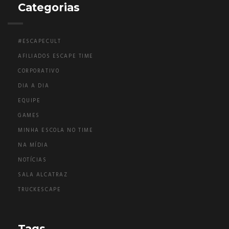
Categorias
#ESCAPECULT
AFILIADOS ESCAPE TIME
CORPORATIVO
DIA A DIA
EQUIPE
GAMES
MINHA ESCOLA NO TIME
NA MÍDIA
NOTÍCIAS
SALA ALCATRAZ
TRUCKESCAPE
Tags