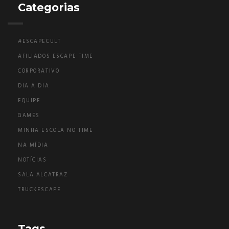
Categorias
#ESCAPECULT
AFILIADOS ESCAPE TIME
CORPORATIVO
DIA A DIA
EQUIPE
GAMES
MINHA ESCOLA NO TIME
NA MÍDIA
NOTÍCIAS
SALA ALCATRAZ
TRUCKESCAPE
Tags