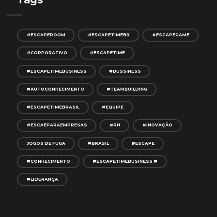
#ESCAPEROOM
#ESCAPETIMEBR
#ESCAPEGAME
#CORPORATIVO
#ESCAPETIME
#ESCAPETIMEBUSINESS
#BUSSINESS
#AUTOCONHECIMENTO
#TEAMBUILDING
#ESCAPETIMEBRASIL
#EQUIPE
#ESCAEPARAEMPRESAS
#RH
#INOVAÇÃO
JOGOS DE FUGA
#BRASIL
#ESCAPE
#CONHECIMENTO
#ESCAPETIMEBUSINESS #
#LIDERANÇA