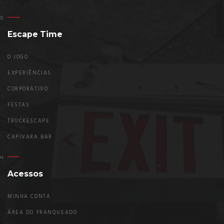
Escape Time
O JOGO
EXPERIÊNCIAS
CORPORATIVO
FESTAS
TRUCKESCAPE
CAPIVARA BAR
Acessos
MINHA CONTA
ÁREA DO FRANQUEADO