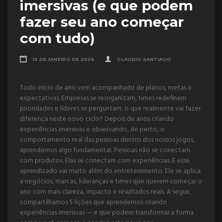
imersivas (e que podem
fazer seu ano começar
com tudo)
13 DE JANEIRO DE 2026
CLAUDIO SANTIAGO
Todo início de ano vem acompanhado de planos, metas e
expectativas. Empresas se reorganizam, times redefinem
prioridades e líderes se perguntam: o que realmente vai fazer
diferença neste novo ciclo? Depois de anos criando
experiências imersivas e observando, de perto, o
comportamento real das pessoas dentro dos nossos jogos,
aprendemos algo fundamental: Pessoas não se conectam
com produtos. Elas se conectam com experiências. E esse
aprendizado vai muito além do entretenimento. Ele se aplica
a negócios, marcas, lideranças e times que querem começar o
ano com mais clareza, impacto e resultados reais. A seguir,
compartilhamos 5 lições que aprendemos criando
experiências imersivas — e que podem transformar a forma