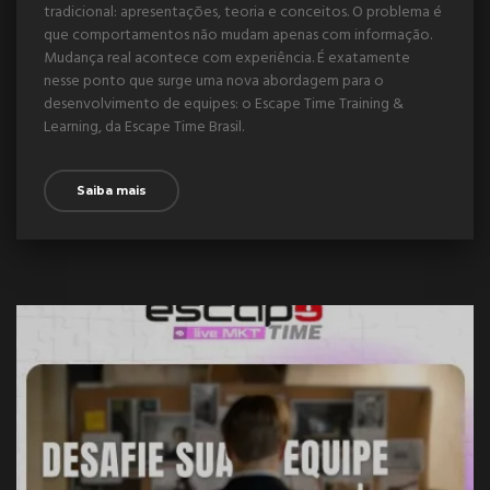
tradicional: apresentações, teoria e conceitos. O problema é
que comportamentos não mudam apenas com informação.
Mudança real acontece com experiência. É exatamente
nesse ponto que surge uma nova abordagem para o
desenvolvimento de equipes: o Escape Time Training &
Learning, da Escape Time Brasil.
Saiba mais