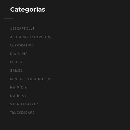
Categorias
#ESCAPECULT
AFILIADOS ESCAPE TIME
CORPORATIVO
DIA A DIA
EQUIPE
GAMES
MINHA ESCOLA NO TIME
NA MÍDIA
NOTÍCIAS
SALA ALCATRAZ
TRUCKESCAPE