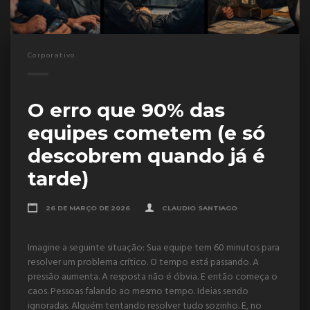
Corporativo
O erro que 90% das
equipes cometem (e só
descobrem quando já é
tarde)
26 DE MARÇO DE 2026
CLAUDIO SANTIAGO
Imagine a seguinte situação: Sua equipe tem 60 minutos para
resolver um problema crítico. O tempo está passando. A
pressão aumenta. A resposta não é óbvia. E então começa o
caos. Pessoas falando ao mesmo tempo. Ideias sendo
ignoradas. Alguém tentando resolver tudo sozinho. E, no