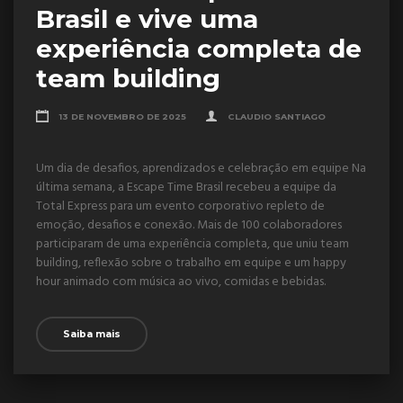
Brasil e vive uma
experiência completa de
team building
13 DE NOVEMBRO DE 2025
CLAUDIO SANTIAGO
Um dia de desafios, aprendizados e celebração em equipe Na
última semana, a Escape Time Brasil recebeu a equipe da
Total Express para um evento corporativo repleto de
emoção, desafios e conexão. Mais de 100 colaboradores
participaram de uma experiência completa, que uniu team
building, reflexão sobre o trabalho em equipe e um happy
hour animado com música ao vivo, comidas e bebidas.
Saiba mais