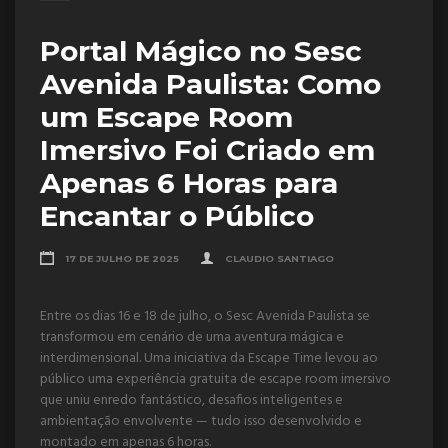
Portal Mágico no Sesc
Avenida Paulista: Como
um Escape Room
Imersivo Foi Criado em
Apenas 6 Horas para
Encantar o Público
17 DE JULHO DE 2025
CLAUDIO SANTIAGO
Entre os dias 16 e 18 de julho, o Sesc Avenida Paulista se
transformou em cenário de uma aventura mágica e
interdimensional. Uma iniciativa da Escape Time levou ao
público uma experiência gratuita de escape room imersivo
que uniu enredo fantástico, desafios inteligentes e
ambientação envolvente — tudo isso desenvolvido e
montado em apenas 6 horas.