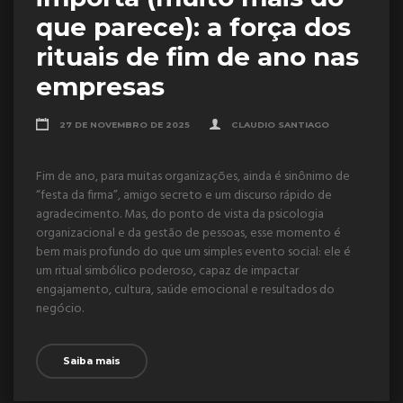
que parece): a força dos
rituais de fim de ano nas
empresas
27 DE NOVEMBRO DE 2025
CLAUDIO SANTIAGO
Fim de ano, para muitas organizações, ainda é sinônimo de
“festa da firma”, amigo secreto e um discurso rápido de
agradecimento. Mas, do ponto de vista da psicologia
organizacional e da gestão de pessoas, esse momento é
bem mais profundo do que um simples evento social: ele é
um ritual simbólico poderoso, capaz de impactar
engajamento, cultura, saúde emocional e resultados do
negócio.
Saiba mais