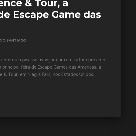
nce & Tour, a
a de Escape Game das
DIO SANTIAGO
 como se quisesse avançar para um futuro próximo
principal feira de Escape Games das Américas, a
& Tour, em Niagra Falls, nos Estados Unidos.