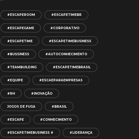
#ESCAPEROOM
#ESCAPETIMEBR
#ESCAPEGAME
#CORPORATIVO
#ESCAPETIME
#ESCAPETIMEBUSINESS
#BUSSINESS
#AUTOCONHECIMENTO
#TEAMBUILDING
#ESCAPETIMEBRASIL
#EQUIPE
#ESCAEPARAEMPRESAS
#RH
#INOVAÇÃO
JOGOS DE FUGA
#BRASIL
#ESCAPE
#CONHECIMENTO
#ESCAPETIMEBUSINESS #
#LIDERANÇA