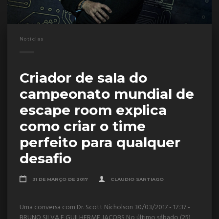
Notícias
Criador de sala do
campeonato mundial de
escape room explica
como criar o time
perfeito para qualquer
desafio
31 DE MARÇO DE 2017
CLAUDIO SANTIAGO
Uma conversa com Dr. Scott Nicholson 30/03/2017 - 17:37 -
BRUNO SILVA E GUILHERME JACOBS No último sábado (25),