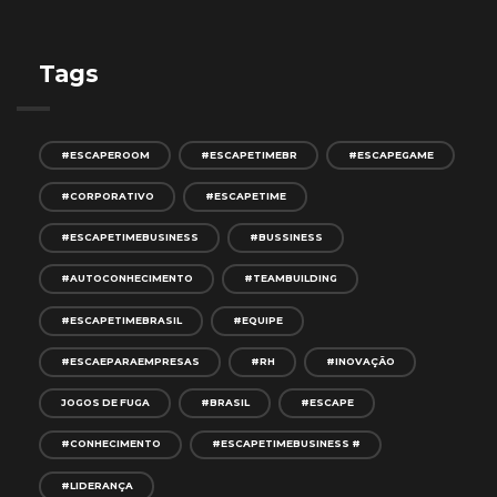
Tags
#ESCAPEROOM
#ESCAPETIMEBR
#ESCAPEGAME
#CORPORATIVO
#ESCAPETIME
#ESCAPETIMEBUSINESS
#BUSSINESS
#AUTOCONHECIMENTO
#TEAMBUILDING
#ESCAPETIMEBRASIL
#EQUIPE
#ESCAEPARAEMPRESAS
#RH
#INOVAÇÃO
JOGOS DE FUGA
#BRASIL
#ESCAPE
#CONHECIMENTO
#ESCAPETIMEBUSINESS #
#LIDERANÇA