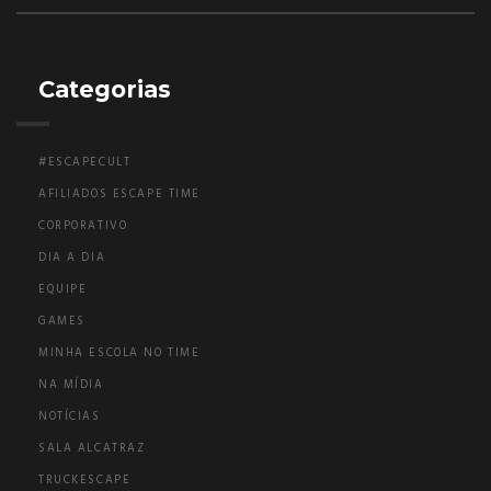
Categorias
#ESCAPECULT
AFILIADOS ESCAPE TIME
CORPORATIVO
DIA A DIA
EQUIPE
GAMES
MINHA ESCOLA NO TIME
NA MÍDIA
NOTÍCIAS
SALA ALCATRAZ
TRUCKESCAPE