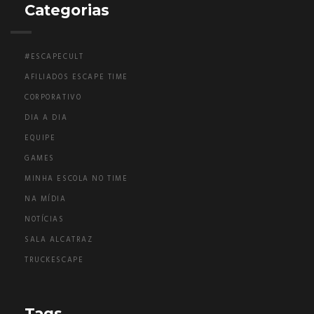
Categorias
#ESCAPECULT
AFILIADOS ESCAPE TIME
CORPORATIVO
DIA A DIA
EQUIPE
GAMES
MINHA ESCOLA NO TIME
NA MÍDIA
NOTÍCIAS
SALA ALCATRAZ
TRUCKESCAPE
Tags