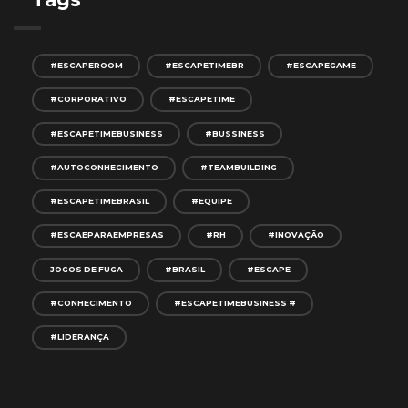
#ESCAPEROOM
#ESCAPETIMEBR
#ESCAPEGAME
#CORPORATIVO
#ESCAPETIME
#ESCAPETIMEBUSINESS
#BUSSINESS
#AUTOCONHECIMENTO
#TEAMBUILDING
#ESCAPETIMEBRASIL
#EQUIPE
#ESCAEPARAEMPRESAS
#RH
#INOVAÇÃO
JOGOS DE FUGA
#BRASIL
#ESCAPE
#CONHECIMENTO
#ESCAPETIMEBUSINESS #
#LIDERANÇA