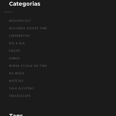
Categorias
#ESCAPECULT
AFILIADOS ESCAPE TIME
CORPORATIVO
DIA A DIA
EQUIPE
GAMES
MINHA ESCOLA NO TIME
NA MÍDIA
NOTÍCIAS
SALA ALCATRAZ
TRUCKESCAPE
Tags