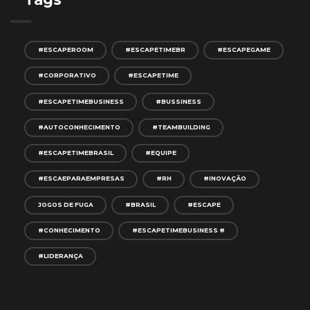
#ESCAPEROOM
#ESCAPETIMEBR
#ESCAPEGAME
#CORPORATIVO
#ESCAPETIME
#ESCAPETIMEBUSINESS
#BUSSINESS
#AUTOCONHECIMENTO
#TEAMBUILDING
#ESCAPETIMEBRASIL
#EQUIPE
#ESCAEPARAEMPRESAS
#RH
#INOVAÇÃO
JOGOS DE FUGA
#BRASIL
#ESCAPE
#CONHECIMENTO
#ESCAPETIMEBUSINESS #
#LIDERANÇA