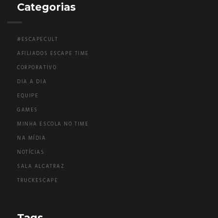
Categorias
#ESCAPECULT
AFILIADOS ESCAPE TIME
CORPORATIVO
DIA A DIA
EQUIPE
GAMES
MINHA ESCOLA NO TIME
NA MÍDIA
NOTÍCIAS
SALA ALCATRAZ
TRUCKESCAPE
Tags