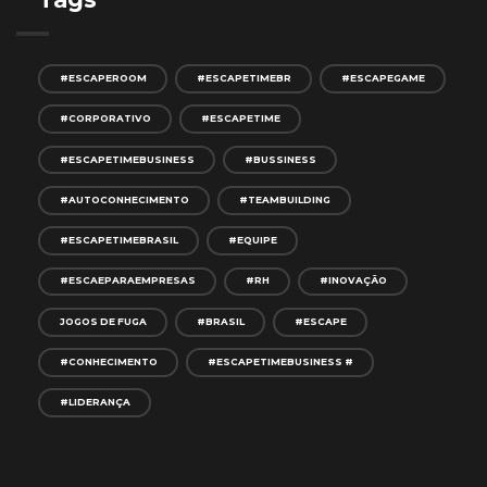
#ESCAPEROOM
#ESCAPETIMEBR
#ESCAPEGAME
#CORPORATIVO
#ESCAPETIME
#ESCAPETIMEBUSINESS
#BUSSINESS
#AUTOCONHECIMENTO
#TEAMBUILDING
#ESCAPETIMEBRASIL
#EQUIPE
#ESCAEPARAEMPRESAS
#RH
#INOVAÇÃO
JOGOS DE FUGA
#BRASIL
#ESCAPE
#CONHECIMENTO
#ESCAPETIMEBUSINESS #
#LIDERANÇA