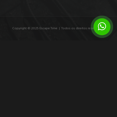
Copyright © 2025 Escape Time | Todos os direitos reservados.
7 exemplos de branding experiencial que
marcam
Veja exemplos de branding experiencial e entenda como
experiências imersivas transformam público em participante,