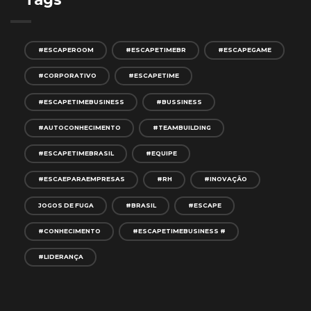
#ESCAPEROOM
#ESCAPETIMEBR
#ESCAPEGAME
#CORPORATIVO
#ESCAPETIME
#ESCAPETIMEBUSINESS
#BUSSINESS
#AUTOCONHECIMENTO
#TEAMBUILDING
#ESCAPETIMEBRASIL
#EQUIPE
#ESCAEPARAEMPRESAS
#RH
#INOVAÇÃO
JOGOS DE FUGA
#BRASIL
#ESCAPE
#CONHECIMENTO
#ESCAPETIMEBUSINESS #
#LIDERANÇA