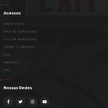
Acessos
MINHA CONTA
ÁREA DO FRANQUEADO
SEJA UM FRANQUEADO
TERMOS E CONDIÇÕES
BLOG
IMPRENSA
FAQ
Nossas Redes