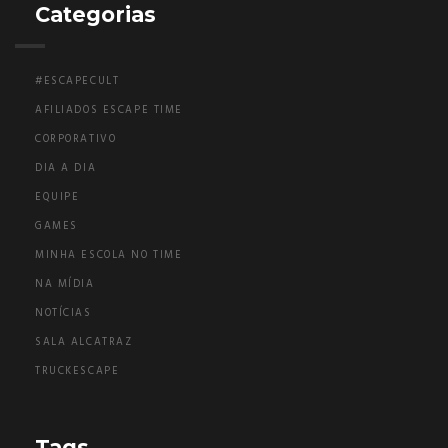
Categorias
#ESCAPECULT
AFILIADOS ESCAPE TIME
CORPORATIVO
DIA A DIA
EQUIPE
GAMES
MINHA ESCOLA NO TIME
NA MÍDIA
NOTÍCIAS
SALA ALCATRAZ
TRUCKESCAPE
Tags