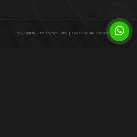
Copyright © 2025 Escape Time | Todos os direitos reservados.
7 exemplos de branding experiencial que
marcam
Veja exemplos de branding experiencial e entenda como
experiências imersivas transformam público em participante,