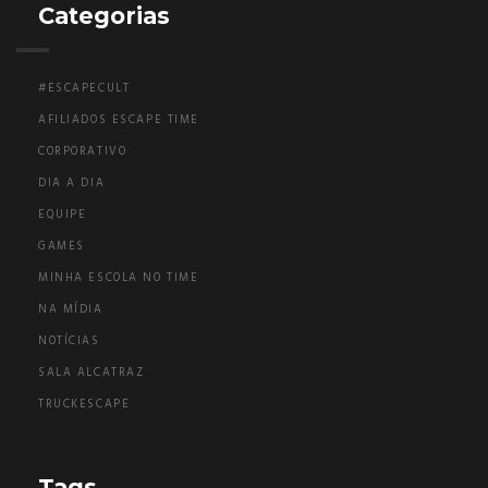
Categorias
#ESCAPECULT
AFILIADOS ESCAPE TIME
CORPORATIVO
DIA A DIA
EQUIPE
GAMES
MINHA ESCOLA NO TIME
NA MÍDIA
NOTÍCIAS
SALA ALCATRAZ
TRUCKESCAPE
Tags