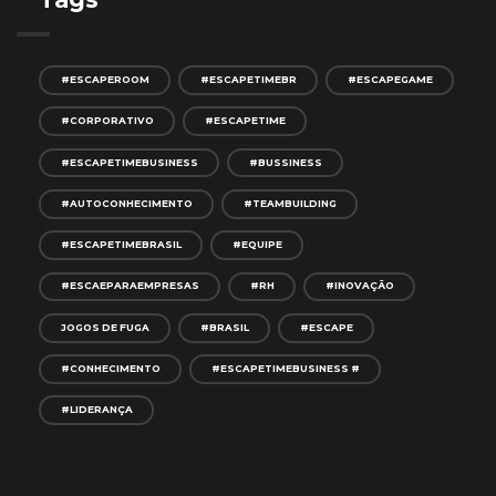
#ESCAPEROOM
#ESCAPETIMEBR
#ESCAPEGAME
#CORPORATIVO
#ESCAPETIME
#ESCAPETIMEBUSINESS
#BUSSINESS
#AUTOCONHECIMENTO
#TEAMBUILDING
#ESCAPETIMEBRASIL
#EQUIPE
#ESCAEPARAEMPRESAS
#RH
#INOVAÇÃO
JOGOS DE FUGA
#BRASIL
#ESCAPE
#CONHECIMENTO
#ESCAPETIMEBUSINESS #
#LIDERANÇA