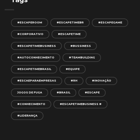
#ESCAPEROOM
#ESCAPETIMEBR
#ESCAPEGAME
#CORPORATIVO
#ESCAPETIME
#ESCAPETIMEBUSINESS
#BUSSINESS
#AUTOCONHECIMENTO
#TEAMBUILDING
#ESCAPETIMEBRASIL
#EQUIPE
#ESCAEPARAEMPRESAS
#RH
#INOVAÇÃO
JOGOS DE FUGA
#BRASIL
#ESCAPE
#CONHECIMENTO
#ESCAPETIMEBUSINESS #
#LIDERANÇA