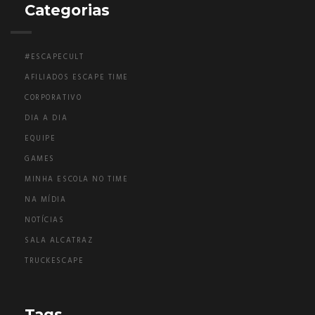
Categorias
#ESCAPECULT
AFILIADOS ESCAPE TIME
CORPORATIVO
DIA A DIA
EQUIPE
GAMES
MINHA ESCOLA NO TIME
NA MÍDIA
NOTÍCIAS
SALA ALCATRAZ
TRUCKESCAPE
Tags