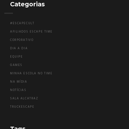
Categorias
#ESCAPECULT
AFILIADOS ESCAPE TIME
CORPORATIVO
DIA A DIA
EQUIPE
GAMES
MINHA ESCOLA NO TIME
NA MÍDIA
NOTÍCIAS
SALA ALCATRAZ
TRUCKESCAPE
Tags