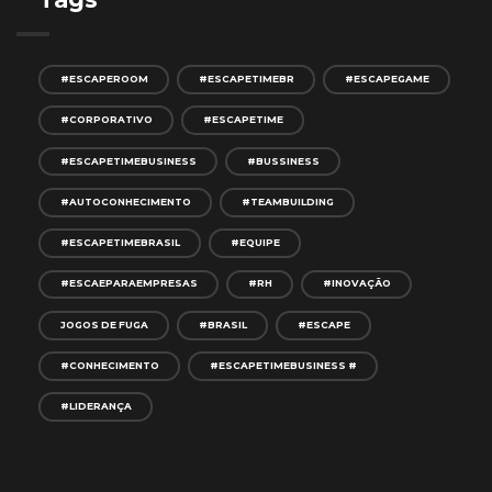
#ESCAPEROOM
#ESCAPETIMEBR
#ESCAPEGAME
#CORPORATIVO
#ESCAPETIME
#ESCAPETIMEBUSINESS
#BUSSINESS
#AUTOCONHECIMENTO
#TEAMBUILDING
#ESCAPETIMEBRASIL
#EQUIPE
#ESCAEPARAEMPRESAS
#RH
#INOVAÇÃO
JOGOS DE FUGA
#BRASIL
#ESCAPE
#CONHECIMENTO
#ESCAPETIMEBUSINESS #
#LIDERANÇA