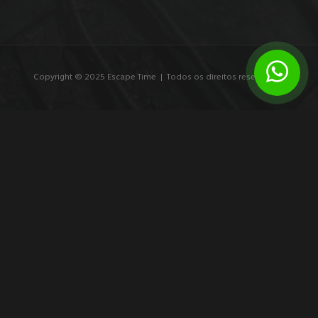
Copyright © 2025 Escape Time | Todos os direitos reservados.
7 exemplos de branding experiencial que
marcam
Veja exemplos de branding experiencial e entenda como
experiências imersivas transformam público em participante,