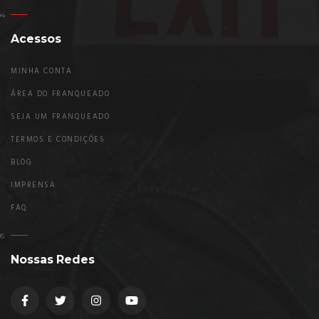
Acessos
MINHA CONTA
ÁREA DO FRANQUEADO
SEJA UM FRANQUEADO
TERMOS E CONDIÇÕES
BLOG
IMPRENSA
FAQ
Nossas Redes