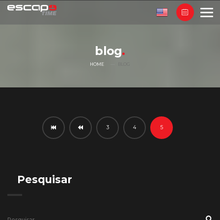
blog
HOME
BLOG
3
4
5
Pesquisar