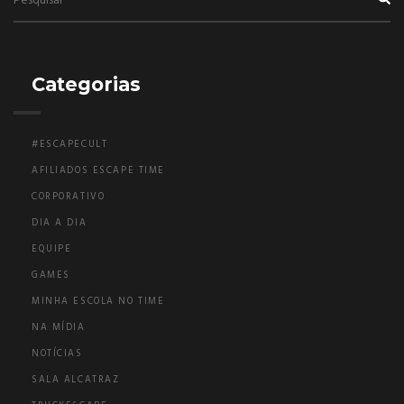
Categorias
#ESCAPECULT
AFILIADOS ESCAPE TIME
CORPORATIVO
DIA A DIA
EQUIPE
GAMES
MINHA ESCOLA NO TIME
NA MÍDIA
NOTÍCIAS
SALA ALCATRAZ