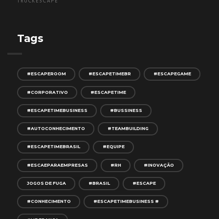
TRUCKESCAPE
Tags
#ESCAPEROOM
#ESCAPETIMEBR
#ESCAPEGAME
#CORPORATIVO
#ESCAPETIME
#ESCAPETIMEBUSINESS
#BUSSINESS
#AUTOCONHECIMENTO
#TEAMBUILDING
#ESCAPETIMEBRASIL
#EQUIPE
#ESCAEPARAEMPRESAS
#RH
#INOVAÇÃO
JOGOS DE FUGA
#BRASIL
#ESCAPE
#CONHECIMENTO
#ESCAPETIMEBUSINESS #