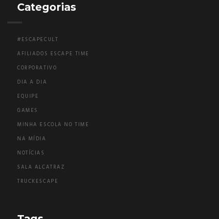
Categorias
#ESCAPECULT
AFILIADOS ESCAPE TIME
CORPORATIVO
DIA A DIA
EQUIPE
GAMES
MINHA ESCOLA NO TIME
NA MÍDIA
NOTÍCIAS
SALA ALCATRAZ
TRUCKESCAPE
Tags