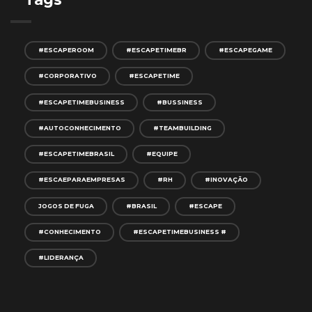
#ESCAPEROOM
#ESCAPETIMEBR
#ESCAPEGAME
#CORPORATIVO
#ESCAPETIME
#ESCAPETIMEBUSINESS
#BUSSINESS
#AUTOCONHECIMENTO
#TEAMBUILDING
#ESCAPETIMEBRASIL
#EQUIPE
#ESCAEPARAEMPRESAS
#RH
#INOVAÇÃO
JOGOS DE FUGA
#BRASIL
#ESCAPE
#CONHECIMENTO
#ESCAPETIMEBUSINESS #
#LIDERANÇA