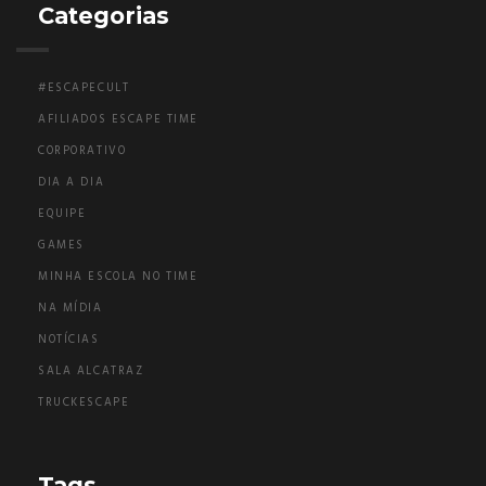
Categorias
#ESCAPECULT
AFILIADOS ESCAPE TIME
CORPORATIVO
DIA A DIA
EQUIPE
GAMES
MINHA ESCOLA NO TIME
NA MÍDIA
NOTÍCIAS
SALA ALCATRAZ
TRUCKESCAPE
Tags