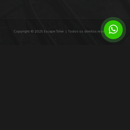
Copyright © 2025 Escape Time | Todos os direitos reservados.
7 exemplos de branding experiencial que
marcam
Veja exemplos de branding experiencial e entenda como
experiências imersivas transformam público em participante,