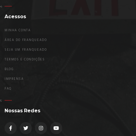
Acessos
MINHA CONTA
ÁREA DO FRANQUEADO
SEJA UM FRANQUEADO
TERMOS E CONDIÇÕES
BLOG
IMPRENSA
FAQ
Nossas Redes