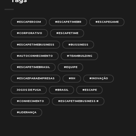
#ESCAPEROOM
#ESCAPETIMEBR
#ESCAPEGAME
#CORPORATIVO
#ESCAPETIME
#ESCAPETIMEBUSINESS
#BUSSINESS
#AUTOCONHECIMENTO
#TEAMBUILDING
#ESCAPETIMEBRASIL
#EQUIPE
#ESCAEPARAEMPRESAS
#RH
#INOVAÇÃO
JOGOS DE FUGA
#BRASIL
#ESCAPE
#CONHECIMENTO
#ESCAPETIMEBUSINESS #
#LIDERANÇA