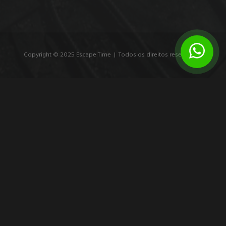
Copyright © 2025 Escape Time | Todos os direitos reservados.
7 exemplos de branding experiencial que
marcam
Veja exemplos de branding experiencial e entenda como
experiências imersivas transformam público em participante,