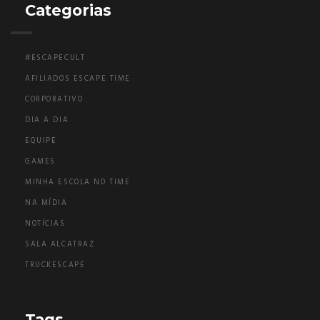
Categorias
#ESCAPECULT
AFILIADOS ESCAPE TIME
CORPORATIVO
DIA A DIA
EQUIPE
GAMES
MINHA ESCOLA NO TIME
NA MÍDIA
NOTÍCIAS
SALA ALCATRAZ
TRUCKESCAPE
Tags