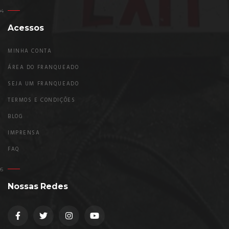
Acessos
MINHA CONTA
ÁREA DO FRANQUEADO
SEJA UM FRANQUEADO
TERMOS E CONDIÇÕES
BLOG
IMPRENSA
FAQ
Nossas Redes