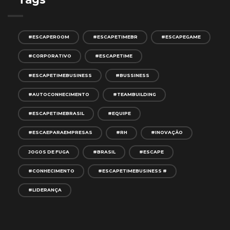
#ESCAPEROOM
#ESCAPETIMEBR
#ESCAPEGAME
#CORPORATIVO
#ESCAPETIME
#ESCAPETIMEBUSINESS
#BUSSINESS
#AUTOCONHECIMENTO
#TEAMBUILDING
#ESCAPETIMEBRASIL
#EQUIPE
#ESCAEPARAEMPRESAS
#RH
#INOVAÇÃO
JOGOS DE FUGA
#BRASIL
#ESCAPE
#CONHECIMENTO
#ESCAPETIMEBUSINESS #
#LIDERANÇA