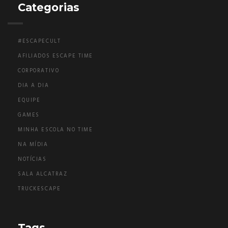
Categorias
#ESCAPECULT
AFILIADOS ESCAPE TIME
CORPORATIVO
DIA A DIA
EQUIPE
GAMES
MINHA ESCOLA NO TIME
NA MÍDIA
NOTÍCIAS
SALA ALCATRAZ
TRUCKESCAPE
Tags