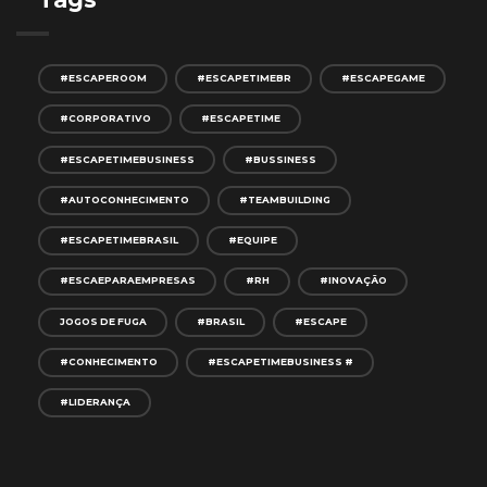
#ESCAPEROOM
#ESCAPETIMEBR
#ESCAPEGAME
#CORPORATIVO
#ESCAPETIME
#ESCAPETIMEBUSINESS
#BUSSINESS
#AUTOCONHECIMENTO
#TEAMBUILDING
#ESCAPETIMEBRASIL
#EQUIPE
#ESCAEPARAEMPRESAS
#RH
#INOVAÇÃO
JOGOS DE FUGA
#BRASIL
#ESCAPE
#CONHECIMENTO
#ESCAPETIMEBUSINESS #
#LIDERANÇA