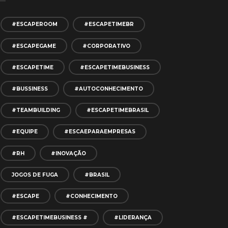
#ESCAPEROOM
#ESCAPETIMEBR
#ESCAPEGAME
#CORPORATIVO
#ESCAPETIME
#ESCAPETIMEBUSINESS
#BUSSINESS
#AUTOCONHECIMENTO
#TEAMBUILDING
#ESCAPETIMEBRASIL
#EQUIPE
#ESCAEPARAEMPRESAS
#RH
#INOVAÇÃO
JOGOS DE FUGA
#BRASIL
#ESCAPE
#CONHECIMENTO
#ESCAPETIMEBUSINESS #
#LIDERANÇA