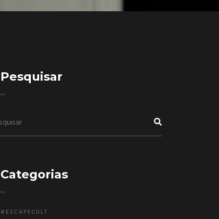
Pesquisar
Categorias
#ESCAPECULT