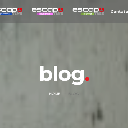
Contat
blog
HOME
BLOG