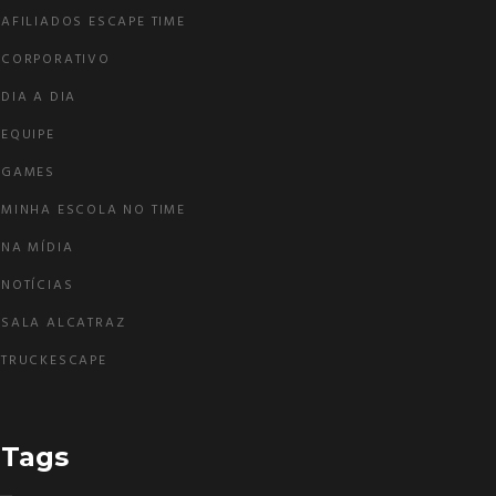
AFILIADOS ESCAPE TIME
CORPORATIVO
DIA A DIA
EQUIPE
GAMES
MINHA ESCOLA NO TIME
NA MÍDIA
NOTÍCIAS
SALA ALCATRAZ
TRUCKESCAPE
Tags