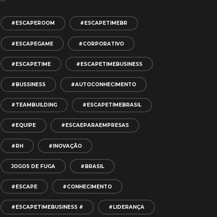
#ESCAPEROOM
#ESCAPETIMEBR
#ESCAPEGAME
#CORPORATIVO
#ESCAPETIME
#ESCAPETIMEBUSINESS
#BUSSINESS
#AUTOCONHECIMENTO
#TEAMBUILDING
#ESCAPETIMEBRASIL
#EQUIPE
#ESCAEPARAEMPRESAS
#RH
#INOVAÇÃO
JOGOS DE FUGA
#BRASIL
#ESCAPE
#CONHECIMENTO
#ESCAPETIMEBUSINESS #
#LIDERANÇA