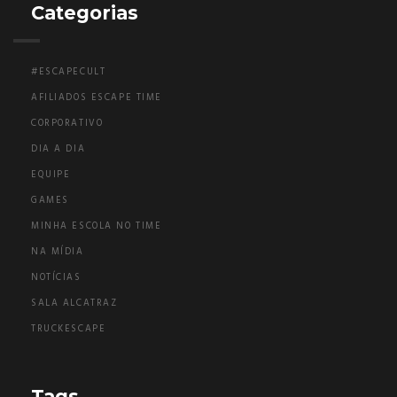
Categorias
#ESCAPECULT
AFILIADOS ESCAPE TIME
CORPORATIVO
DIA A DIA
EQUIPE
GAMES
MINHA ESCOLA NO TIME
NA MÍDIA
NOTÍCIAS
SALA ALCATRAZ
TRUCKESCAPE
Tags