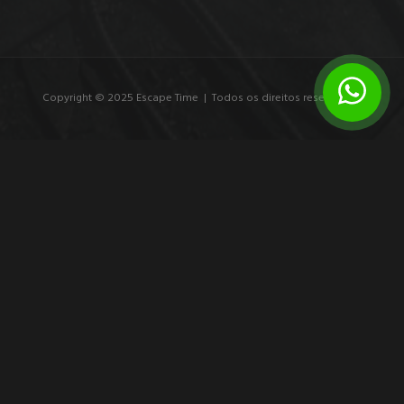
Copyright © 2025 Escape Time | Todos os direitos reservados.
7 exemplos de branding experiencial que
marcam
Veja exemplos de branding experiencial e entenda como
experiências imersivas transformam público em participante,