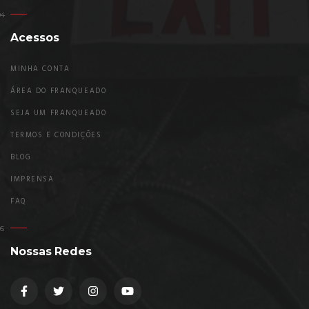
Acessos
MINHA CONTA
ÁREA DO FRANQUEADO
SEJA UM FRANQUEADO
TERMOS E CONDIÇÕES
BLOG
IMPRENSA
FAQ
Nossas Redes