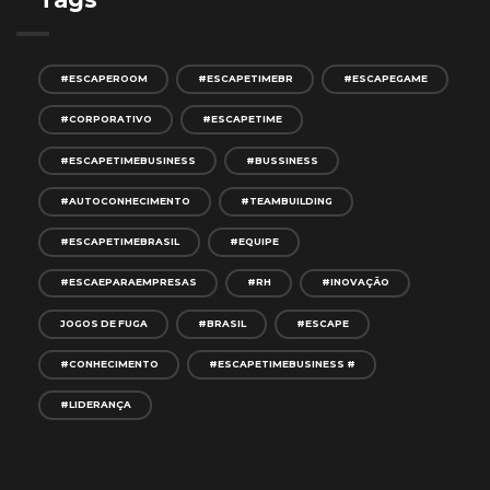
#ESCAPEROOM
#ESCAPETIMEBR
#ESCAPEGAME
#CORPORATIVO
#ESCAPETIME
#ESCAPETIMEBUSINESS
#BUSSINESS
#AUTOCONHECIMENTO
#TEAMBUILDING
#ESCAPETIMEBRASIL
#EQUIPE
#ESCAEPARAEMPRESAS
#RH
#INOVAÇÃO
JOGOS DE FUGA
#BRASIL
#ESCAPE
#CONHECIMENTO
#ESCAPETIMEBUSINESS #
#LIDERANÇA