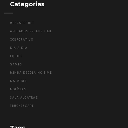
Categorias
#ESCAPECULT
AFILIADOS ESCAPE TIME
CORPORATIVO
DIA A DIA
EQUIPE
GAMES
MINHA ESCOLA NO TIME
NA MÍDIA
NOTÍCIAS
SALA ALCATRAZ
TRUCKESCAPE
Tags