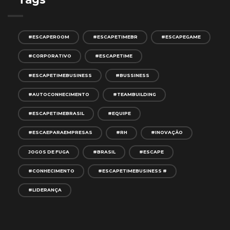
#ESCAPEROOM
#ESCAPETIMEBR
#ESCAPEGAME
#CORPORATIVO
#ESCAPETIME
#ESCAPETIMEBUSINESS
#BUSSINESS
#AUTOCONHECIMENTO
#TEAMBUILDING
#ESCAPETIMEBRASIL
#EQUIPE
#ESCAEPARAEMPRESAS
#RH
#INOVAÇÃO
JOGOS DE FUGA
#BRASIL
#ESCAPE
#CONHECIMENTO
#ESCAPETIMEBUSINESS #
#LIDERANÇA