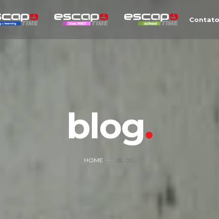
Contat
blog
HOME
BLOG