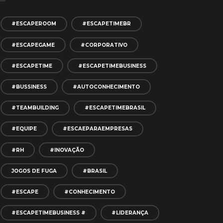
#ESCAPEROOM
#ESCAPETIMEBR
#ESCAPEGAME
#CORPORATIVO
#ESCAPETIME
#ESCAPETIMEBUSINESS
#BUSSINESS
#AUTOCONHECIMENTO
#TEAMBUILDING
#ESCAPETIMEBRASIL
#EQUIPE
#ESCAEPARAEMPRESAS
#RH
#INOVAÇÃO
JOGOS DE FUGA
#BRASIL
#ESCAPE
#CONHECIMENTO
#ESCAPETIMEBUSINESS #
#LIDERANÇA