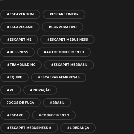
#ESCAPEROOM
#ESCAPETIMEBR
#ESCAPEGAME
#CORPORATIVO
#ESCAPETIME
#ESCAPETIMEBUSINESS
#BUSSINESS
#AUTOCONHECIMENTO
#TEAMBUILDING
#ESCAPETIMEBRASIL
#EQUIPE
#ESCAEPARAEMPRESAS
#RH
#INOVAÇÃO
JOGOS DE FUGA
#BRASIL
#ESCAPE
#CONHECIMENTO
#ESCAPETIMEBUSINESS #
#LIDERANÇA