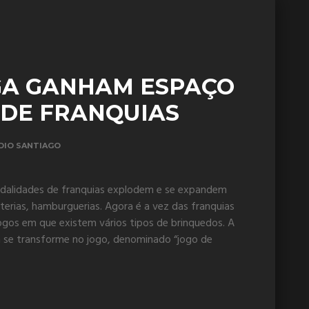
GA GANHAM ESPAÇO
DE FRANQUIAS
DIO SANTIAGO
alidades de franquias explodem e se expandem
eterias, hamburguerias. Agora é a vez das franquias
jogos em que existem vários tipos de brinquedos. A
a se transforme no jogo, denominado “jogo de