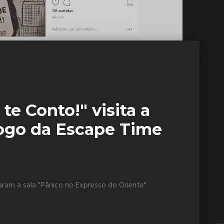
te Conto!" visita a
ogo da Escape Time
garam a sala "Pânico no Expresso do Oriente"