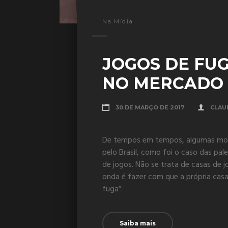
Na Mídia
JOGOS DE FU
NO MERCADO 
30 DE MARÇO DE 2017
CLAU
De tempos em tempos, algumas mod
pelo Brasil, como foi o caso das pal
de jogos. Não se trata de casas de 
onda é fazer com que a própria cas
fuga”.
Saiba mais