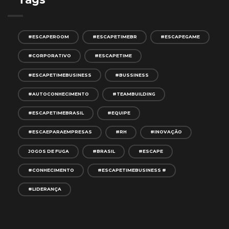
#ESCAPEROOM
#ESCAPETIMEBR
#ESCAPEGAME
#CORPORATIVO
#ESCAPETIME
#ESCAPETIMEBUSINESS
#BUSSINESS
#AUTOCONHECIMENTO
#TEAMBUILDING
#ESCAPETIMEBRASIL
#EQUIPE
#ESCAEPARAEMPRESAS
#RH
#INOVAÇÃO
JOGOS DE FUGA
#BRASIL
#ESCAPE
#CONHECIMENTO
#ESCAPETIMEBUSINESS #
#LIDERANÇA