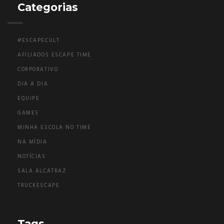
Categorias
#ESCAPECULT
AFILIADOS ESCAPE TIME
CORPORATIVO
DIA A DIA
EQUIPE
GAMES
MINHA ESCOLA NO TIME
NA MÍDIA
NOTÍCIAS
SALA ALCATRAZ
TRUCKESCAPE
Tags