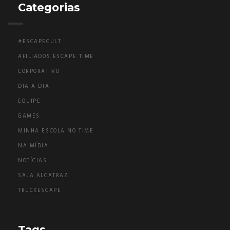
Categorias
#ESCAPECULT
AFILIADOS ESCAPE TIME
CORPORATIVO
DIA A DIA
EQUIPE
GAMES
MINHA ESCOLA NO TIME
NA MÍDIA
NOTÍCIAS
SALA ALCATRAZ
TRUCKESCAPE
Tags