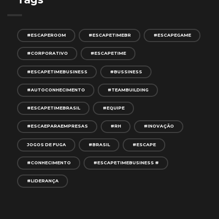
#ESCAPEROOM
#ESCAPETIMEBR
#ESCAPEGAME
#CORPORATIVO
#ESCAPETIME
#ESCAPETIMEBUSINESS
#BUSSINESS
#AUTOCONHECIMENTO
#TEAMBUILDING
#ESCAPETIMEBRASIL
#EQUIPE
#ESCAEPARAEMPRESAS
#RH
#INOVAÇÃO
JOGOS DE FUGA
#BRASIL
#ESCAPE
#CONHECIMENTO
#ESCAPETIMEBUSINESS #
#LIDERANÇA