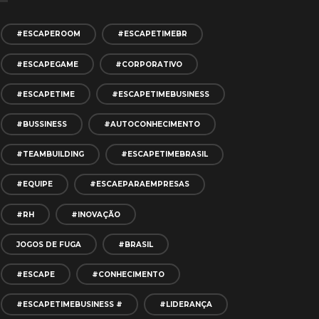
#ESCAPEROOM
#ESCAPETIMEBR
#ESCAPEGAME
#CORPORATIVO
#ESCAPETIME
#ESCAPETIMEBUSINESS
#BUSSINESS
#AUTOCONHECIMENTO
#TEAMBUILDING
#ESCAPETIMEBRASIL
#EQUIPE
#ESCAEPARAEMPRESAS
#RH
#INOVAÇÃO
JOGOS DE FUGA
#BRASIL
#ESCAPE
#CONHECIMENTO
#ESCAPETIMEBUSINESS #
#LIDERANÇA