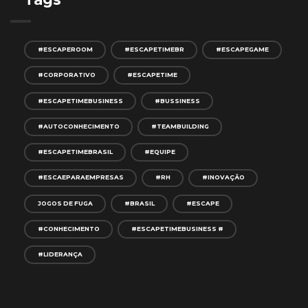
#ESCAPEROOM
#ESCAPETIMEBR
#ESCAPEGAME
#CORPORATIVO
#ESCAPETIME
#ESCAPETIMEBUSINESS
#BUSSINESS
#AUTOCONHECIMENTO
#TEAMBUILDING
#ESCAPETIMEBRASIL
#EQUIPE
#ESCAEPARAEMPRESAS
#RH
#INOVAÇÃO
JOGOS DE FUGA
#BRASIL
#ESCAPE
#CONHECIMENTO
#ESCAPETIMEBUSINESS #
#LIDERANÇA