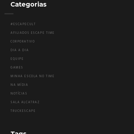
Categorias
#ESCAPECULT
AFILIADOS ESCAPE TIME
CORPORATIVO
DIA A DIA
EQUIPE
GAMES
MINHA ESCOLA NO TIME
NA MÍDIA
NOTÍCIAS
SALA ALCATRAZ
TRUCKESCAPE
Tags