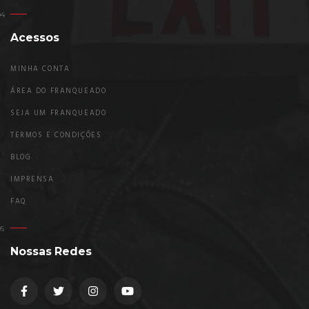
Acessos
MINHA CONTA
ÁREA DO FRANQUEADO
SEJA UM FRANQUEADO
TERMOS E CONDIÇÕES
BLOG
IMPRENSA
FAQ
Nossas Redes