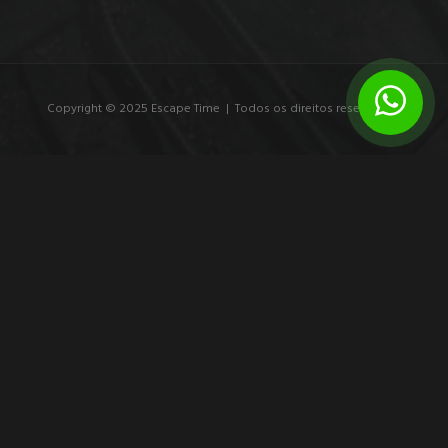
Copyright © 2025 Escape Time | Todos os direitos reservados.
7 exemplos de branding experiencial que
marcam
Veja exemplos de branding experiencial e entenda como
experiências imersivas transformam público em participante,