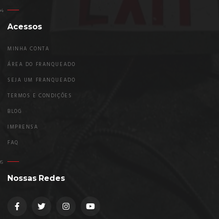
Acessos
MINHA CONTA
ÁREA DO FRANQUEADO
SEJA UM FRANQUEADO
TERMOS E CONDIÇÕES
BLOG
IMPRENSA
FAQ
Nossas Redes