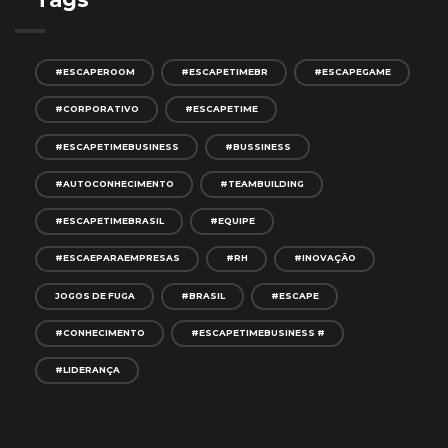
#ESCAPEROOM
#ESCAPETIMEBR
#ESCAPEGAME
#CORPORATIVO
#ESCAPETIME
#ESCAPETIMEBUSINESS
#BUSSINESS
#AUTOCONHECIMENTO
#TEAMBUILDING
#ESCAPETIMEBRASIL
#EQUIPE
#ESCAEPARAEMPRESAS
#RH
#INOVAÇÃO
JOGOS DE FUGA
#BRASIL
#ESCAPE
#CONHECIMENTO
#ESCAPETIMEBUSINESS #
#LIDERANÇA