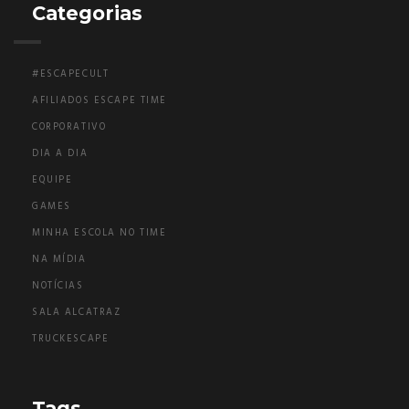
Categorias
#ESCAPECULT
AFILIADOS ESCAPE TIME
CORPORATIVO
DIA A DIA
EQUIPE
GAMES
MINHA ESCOLA NO TIME
NA MÍDIA
NOTÍCIAS
SALA ALCATRAZ
TRUCKESCAPE
Tags