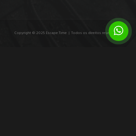
Copyright © 2025 Escape Time | Todos os direitos reservados.
7 exemplos de branding experiencial que
marcam
Veja exemplos de branding experiencial e entenda como
experiências imersivas transformam público em participante,