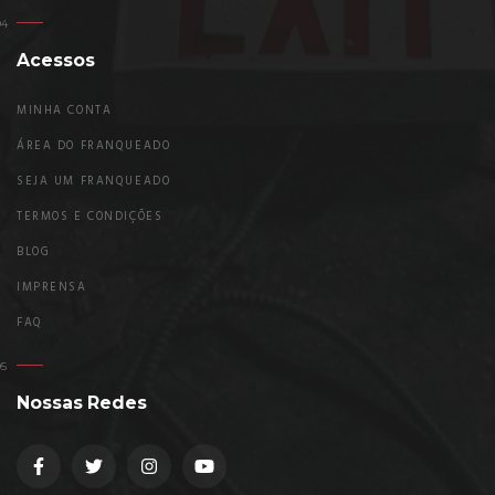
Acessos
MINHA CONTA
ÁREA DO FRANQUEADO
SEJA UM FRANQUEADO
TERMOS E CONDIÇÕES
BLOG
IMPRENSA
FAQ
Nossas Redes