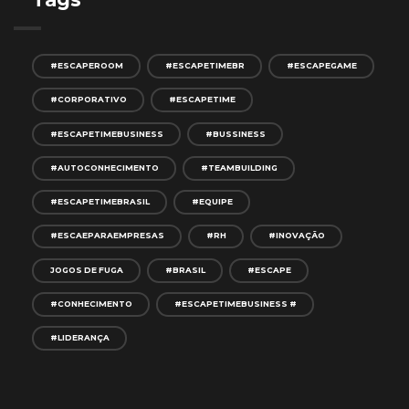
#ESCAPEROOM
#ESCAPETIMEBR
#ESCAPEGAME
#CORPORATIVO
#ESCAPETIME
#ESCAPETIMEBUSINESS
#BUSSINESS
#AUTOCONHECIMENTO
#TEAMBUILDING
#ESCAPETIMEBRASIL
#EQUIPE
#ESCAEPARAEMPRESAS
#RH
#INOVAÇÃO
JOGOS DE FUGA
#BRASIL
#ESCAPE
#CONHECIMENTO
#ESCAPETIMEBUSINESS #
#LIDERANÇA