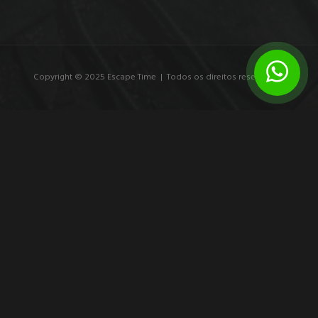
Copyright © 2025 Escape Time | Todos os direitos reservados.
7 exemplos de branding experiencial que
marcam
Veja exemplos de branding experiencial e entenda como
experiências imersivas transformam público em participante,