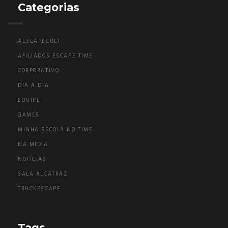
Categorias
#ESCAPECULT
AFILIADOS ESCAPE TIME
CORPORATIVO
DIA A DIA
EQUIPE
GAMES
MINHA ESCOLA NO TIME
NA MÍDIA
NOTÍCIAS
SALA ALCATRAZ
TRUCKESCAPE
Tags