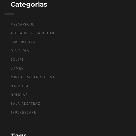
Categorias
#ESCAPECULT
AFILIADOS ESCAPE TIME
CORPORATIVO
DIA A DIA
EQUIPE
GAMES
MINHA ESCOLA NO TIME
NA MÍDIA
NOTÍCIAS
SALA ALCATRAZ
TRUCKESCAPE
Tags