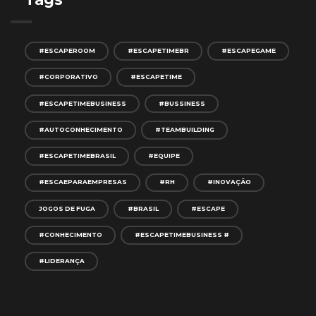
#ESCAPEROOM
#ESCAPETIMEBR
#ESCAPEGAME
#CORPORATIVO
#ESCAPETIME
#ESCAPETIMEBUSINESS
#BUSSINESS
#AUTOCONHECIMENTO
#TEAMBUILDING
#ESCAPETIMEBRASIL
#EQUIPE
#ESCAEPARAEMPRESAS
#RH
#INOVAÇÃO
JOGOS DE FUGA
#BRASIL
#ESCAPE
#CONHECIMENTO
#ESCAPETIMEBUSINESS #
#LIDERANÇA