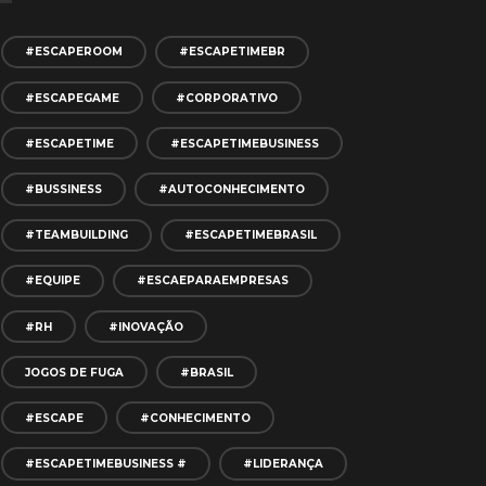
#ESCAPEROOM
#ESCAPETIMEBR
#ESCAPEGAME
#CORPORATIVO
#ESCAPETIME
#ESCAPETIMEBUSINESS
#BUSSINESS
#AUTOCONHECIMENTO
#TEAMBUILDING
#ESCAPETIMEBRASIL
#EQUIPE
#ESCAEPARAEMPRESAS
#RH
#INOVAÇÃO
JOGOS DE FUGA
#BRASIL
#ESCAPE
#CONHECIMENTO
#ESCAPETIMEBUSINESS #
#LIDERANÇA