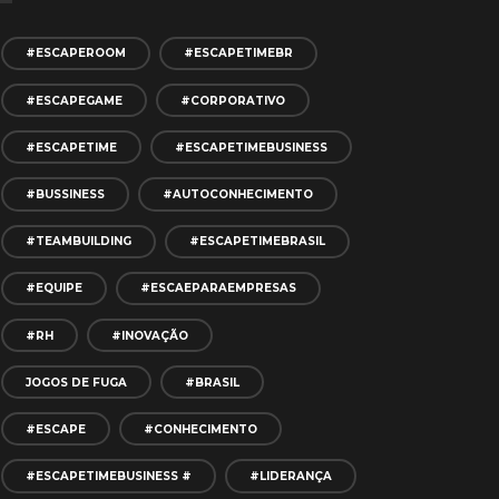
#ESCAPEROOM
#ESCAPETIMEBR
#ESCAPEGAME
#CORPORATIVO
#ESCAPETIME
#ESCAPETIMEBUSINESS
#BUSSINESS
#AUTOCONHECIMENTO
#TEAMBUILDING
#ESCAPETIMEBRASIL
#EQUIPE
#ESCAEPARAEMPRESAS
#RH
#INOVAÇÃO
JOGOS DE FUGA
#BRASIL
#ESCAPE
#CONHECIMENTO
#ESCAPETIMEBUSINESS #
#LIDERANÇA