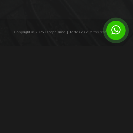
Copyright © 2025 Escape Time | Todos os direitos reservados.
7 exemplos de branding experiencial que
marcam
Veja exemplos de branding experiencial e entenda como
experiências imersivas transformam público em participante,