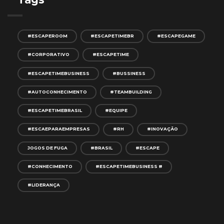
#ESCAPEROOM
#ESCAPETIMEBR
#ESCAPEGAME
#CORPORATIVO
#ESCAPETIME
#ESCAPETIMEBUSINESS
#BUSSINESS
#AUTOCONHECIMENTO
#TEAMBUILDING
#ESCAPETIMEBRASIL
#EQUIPE
#ESCAEPARAEMPRESAS
#RH
#INOVAÇÃO
JOGOS DE FUGA
#BRASIL
#ESCAPE
#CONHECIMENTO
#ESCAPETIMEBUSINESS #
#LIDERANÇA