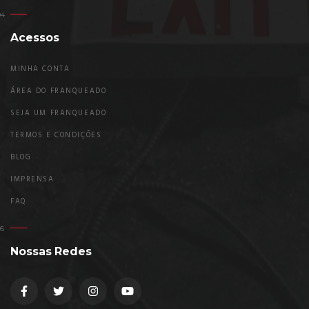
Acessos
MINHA CONTA
ÁREA DO FRANQUEADO
SEJA UM FRANQUEADO
TERMOS E CONDIÇÕES
BLOG
IMPRENSA
FAQ
Nossas Redes