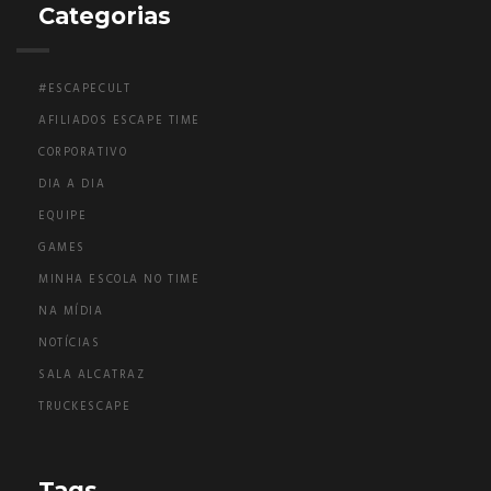
Categorias
#ESCAPECULT
AFILIADOS ESCAPE TIME
CORPORATIVO
DIA A DIA
EQUIPE
GAMES
MINHA ESCOLA NO TIME
NA MÍDIA
NOTÍCIAS
SALA ALCATRAZ
TRUCKESCAPE
Tags