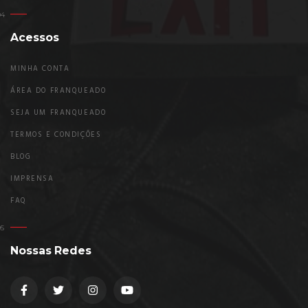
Acessos
MINHA CONTA
ÁREA DO FRANQUEADO
SEJA UM FRANQUEADO
TERMOS E CONDIÇÕES
BLOG
IMPRENSA
FAQ
Nossas Redes