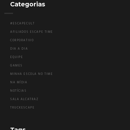
Categorias
#ESCAPECULT
AFILIADOS ESCAPE TIME
CORPORATIVO
DIA A DIA
EQUIPE
GAMES
MINHA ESCOLA NO TIME
NA MÍDIA
NOTÍCIAS
SALA ALCATRAZ
TRUCKESCAPE
Tags