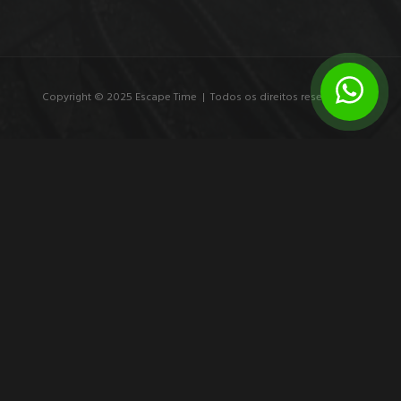
Copyright © 2025 Escape Time | Todos os direitos reservados.
7 exemplos de branding experiencial que
marcam
Veja exemplos de branding experiencial e entenda como
experiências imersivas transformam público em participante,