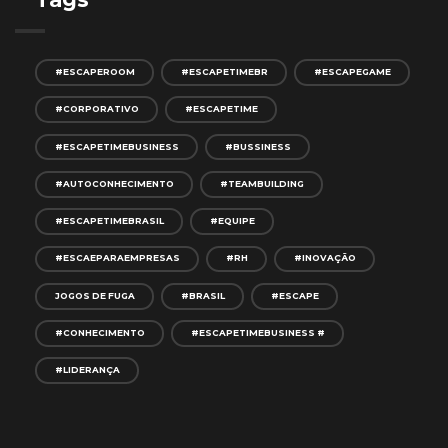
#ESCAPEROOM
#ESCAPETIMEBR
#ESCAPEGAME
#CORPORATIVO
#ESCAPETIME
#ESCAPETIMEBUSINESS
#BUSSINESS
#AUTOCONHECIMENTO
#TEAMBUILDING
#ESCAPETIMEBRASIL
#EQUIPE
#ESCAEPARAEMPRESAS
#RH
#INOVAÇÃO
JOGOS DE FUGA
#BRASIL
#ESCAPE
#CONHECIMENTO
#ESCAPETIMEBUSINESS #
#LIDERANÇA