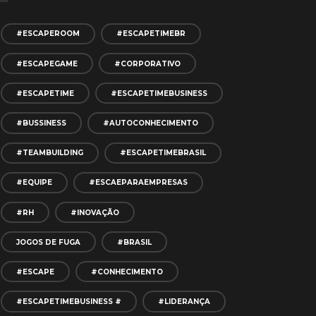
#ESCAPEROOM
#ESCAPETIMEBR
#ESCAPEGAME
#CORPORATIVO
#ESCAPETIME
#ESCAPETIMEBUSINESS
#BUSSINESS
#AUTOCONHECIMENTO
#TEAMBUILDING
#ESCAPETIMEBRASIL
#EQUIPE
#ESCAEPARAEMPRESAS
#RH
#INOVAÇÃO
JOGOS DE FUGA
#BRASIL
#ESCAPE
#CONHECIMENTO
#ESCAPETIMEBUSINESS #
#LIDERANÇA