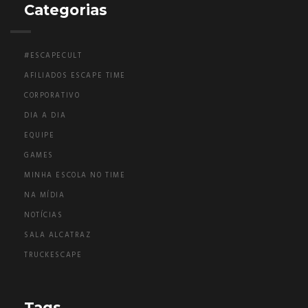
Categorias
#ESCAPECULT
AFILIADOS ESCAPE TIME
CORPORATIVO
DIA A DIA
EQUIPE
GAMES
MINHA ESCOLA NO TIME
NA MÍDIA
NOTÍCIAS
SALA ALCATRAZ
TRUCKESCAPE
Tags