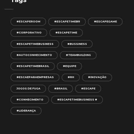
#ESCAPEROOM
#ESCAPETIMEBR
#ESCAPEGAME
#CORPORATIVO
#ESCAPETIME
#ESCAPETIMEBUSINESS
#BUSSINESS
#AUTOCONHECIMENTO
#TEAMBUILDING
#ESCAPETIMEBRASIL
#EQUIPE
#ESCAEPARAEMPRESAS
#RH
#INOVAÇÃO
JOGOS DE FUGA
#BRASIL
#ESCAPE
#CONHECIMENTO
#ESCAPETIMEBUSINESS #
#LIDERANÇA