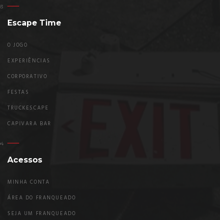
Escape Time
O JOGO
EXPERIÊNCIAS
CORPORATIVO
FESTAS
TRUCKESCAPE
CAPIVARA BAR
Acessos
MINHA CONTA
ÁREA DO FRANQUEADO
SEJA UM FRANQUEADO