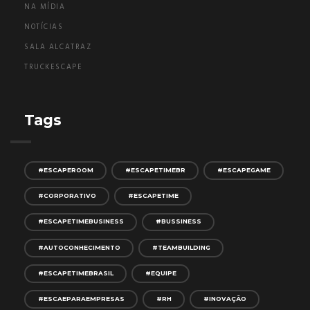
NA MÍDIA
NOTÍCIAS
SALA ALCATRAZ
TRUCKESCAPE
Tags
#ESCAPEROOM
#ESCAPETIMEBR
#ESCAPEGAME
#CORPORATIVO
#ESCAPETIME
#ESCAPETIMEBUSINESS
#BUSSINESS
#AUTOCONHECIMENTO
#TEAMBUILDING
#ESCAPETIMEBRASIL
#EQUIPE
#ESCAEPARAEMPRESAS
#RH
#INOVAÇÃO