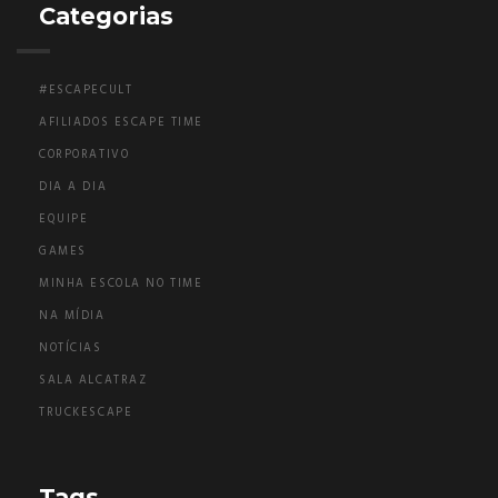
Categorias
#ESCAPECULT
AFILIADOS ESCAPE TIME
CORPORATIVO
DIA A DIA
EQUIPE
GAMES
MINHA ESCOLA NO TIME
NA MÍDIA
NOTÍCIAS
SALA ALCATRAZ
TRUCKESCAPE
Tags