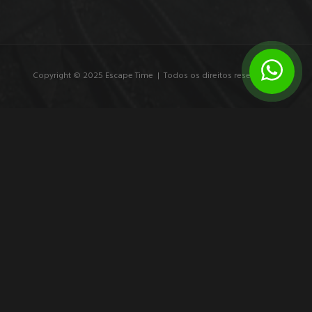
Copyright © 2025 Escape Time | Todos os direitos reservados.
7 exemplos de branding experiencial que
marcam
Veja exemplos de branding experiencial e entenda como
experiências imersivas transformam público em participante,