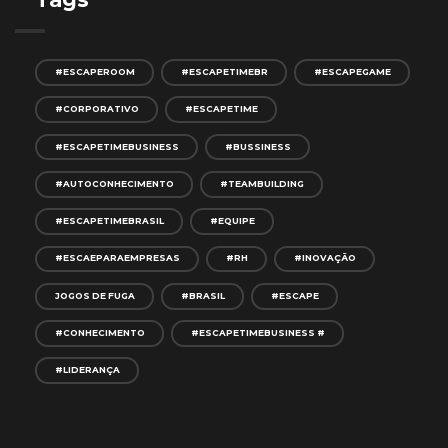
#ESCAPEROOM
#ESCAPETIMEBR
#ESCAPEGAME
#CORPORATIVO
#ESCAPETIME
#ESCAPETIMEBUSINESS
#BUSSINESS
#AUTOCONHECIMENTO
#TEAMBUILDING
#ESCAPETIMEBRASIL
#EQUIPE
#ESCAEPARAEMPRESAS
#RH
#INOVAÇÃO
JOGOS DE FUGA
#BRASIL
#ESCAPE
#CONHECIMENTO
#ESCAPETIMEBUSINESS #
#LIDERANÇA