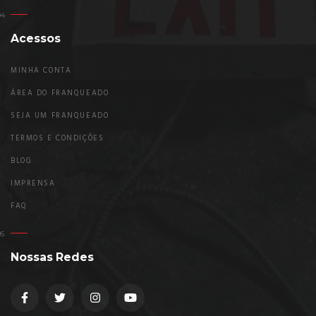
Acessos
MINHA CONTA
ÁREA DO FRANQUEADO
SEJA UM FRANQUEADO
TERMOS E CONDIÇÕES
BLOG
IMPRENSA
FAQ
Nossas Redes