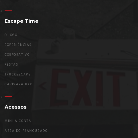
Escape Time
O JOGO
EXPERIÊNCIAS
CORPORATIVO
FESTAS
TRUCKESCAPE
CAPIVARA BAR
Acessos
MINHA CONTA
ÁREA DO FRANQUEADO