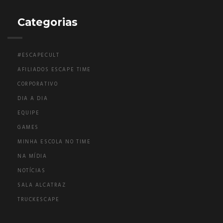
Categorias
#ESCAPECULT
AFILIADOS ESCAPE TIME
CORPORATIVO
DIA A DIA
EQUIPE
GAMES
MINHA ESCOLA NO TIME
NA MÍDIA
NOTÍCIAS
SALA ALCATRAZ
TRUCKESCAPE