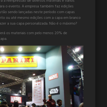
a a reimpressão de diversos materiais e vários
ara o evento. A empresa também faz edições
 estão sendo lançadas neste período com capas
vento ou até mesmo edições com a capa em branco
fazer a sua capa personalizada. Não é o máximo?
nderá os materiais com pelo menos 20% de
capa.