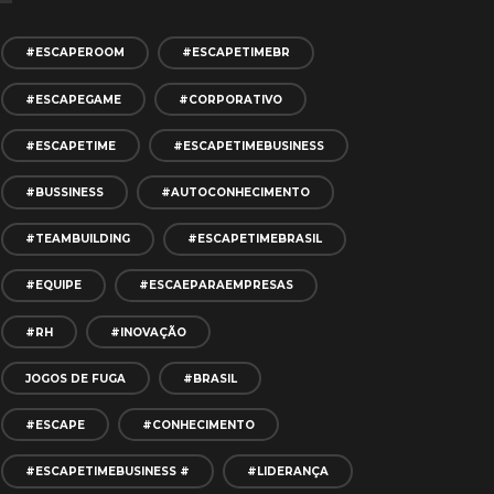
#ESCAPEROOM
#ESCAPETIMEBR
#ESCAPEGAME
#CORPORATIVO
#ESCAPETIME
#ESCAPETIMEBUSINESS
#BUSSINESS
#AUTOCONHECIMENTO
#TEAMBUILDING
#ESCAPETIMEBRASIL
#EQUIPE
#ESCAEPARAEMPRESAS
#RH
#INOVAÇÃO
JOGOS DE FUGA
#BRASIL
#ESCAPE
#CONHECIMENTO
#ESCAPETIMEBUSINESS #
#LIDERANÇA