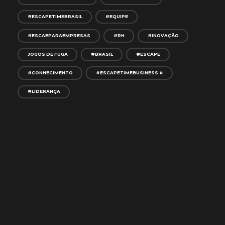
#ESCAPETIMEBRASIL
#EQUIPE
#ESCAEPARAEMPRESAS
#RH
#INOVAÇÃO
JOGOS DE FUGA
#BRASIL
#ESCAPE
#CONHECIMENTO
#ESCAPETIMEBUSINESS #
#LIDERANÇA