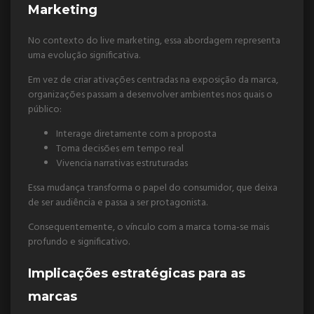
Marketing
No contexto do live marketing, essa abordagem representa
uma evolução significativa.
Em vez de criar ativações centradas na exposição da marca,
organizações passam a desenvolver ambientes nos quais o
público:
Interage diretamente com a proposta
Toma decisões em tempo real
Vivencia narrativas estruturadas
Essa mudança transforma o papel do consumidor, que deixa
de ser audiência e passa a ser protagonista.
Consequentemente, o vínculo com a marca torna-se mais
profundo e significativo.
Implicações estratégicas para as
marcas