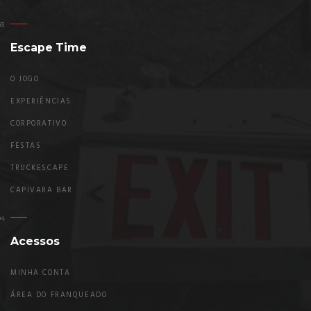
Escape Time
O JOGO
EXPERIÊNCIAS
CORPORATIVO
FESTAS
TRUCKESCAPE
CAPIVARA BAR
Acessos
MINHA CONTA
ÁREA DO FRANQUEADO