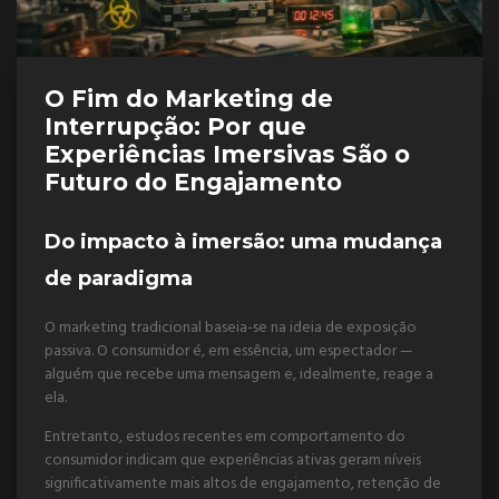
O Fim do Marketing de
Interrupção: Por que
Experiências Imersivas São o
Futuro do Engajamento
Do impacto à imersão: uma mudança
de paradigma
O marketing tradicional baseia-se na ideia de exposição
passiva. O consumidor é, em essência, um espectador —
alguém que recebe uma mensagem e, idealmente, reage a
ela.
Entretanto, estudos recentes em comportamento do
consumidor indicam que experiências ativas geram níveis
significativamente mais altos de engajamento, retenção de