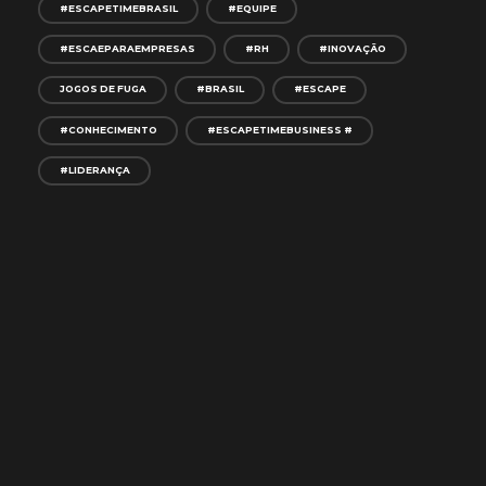
#ESCAPETIMEBRASIL
#EQUIPE
#ESCAEPARAEMPRESAS
#RH
#INOVAÇÃO
JOGOS DE FUGA
#BRASIL
#ESCAPE
#CONHECIMENTO
#ESCAPETIMEBUSINESS #
#LIDERANÇA