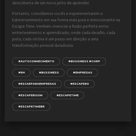
descoberta de um novo jeito de aprender.
Portanto, convidamos vocês a experimentarem o
Edutreterimento em sua forma mais pura e emocionante na
Escape Time. Venham vivenciar a fusão perfeita entre
entretenimento e aprendizado, onde cada desafio, cada
pista, cada vitória é um passo em direção a uma
transformação pessoal duradoura.
#AUTOCONHECIMENTO
#BUSSINESS #CORP
#RH
#BUSSINESS
#EMPRESAS
#ESCAEPARAEMPRESAS
#ESCAPE60
#ESCAPEROOM
#ESCAPETIME
#ESCAPETIMEBR