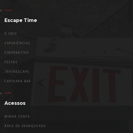
Escape Time
O JOGO
EXPERIÊNCIAS
CORPORATIVO
FESTAS
TRUCKESCAPE
CAPIVARA BAR
Acessos
MINHA CONTA
ÁREA DO FRANQUEADO