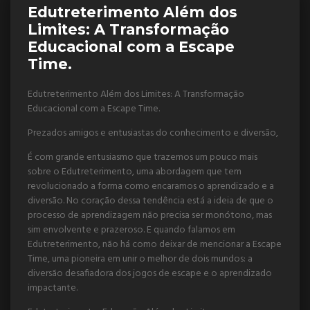
Edutreterimento Além dos
Limites: A Transformação
Educacional com a Escape
Time.
Edutreterimento Além dos Limites: A Transformação
Educacional com a Escape Time.
Prezados amigos e entusiastas do conhecimento e diversão,
É com grande entusiasmo que trazemos um pouco mais
sobre o Edutreterimento, uma abordagem que tem
revolucionado a forma como encaramos o aprendizado e a
diversão. No coração dessa tendência está a ideia de que o
processo de aprendizagem não precisa ser monótono, mas
sim envolvente e prazeroso. E quando falamos em
Edutreterimento, não há como deixar de mencionar a Escape
Time, uma pioneira em unir o melhor de dois mundos: a
diversão desafiadora dos jogos de escape e o aprendizado
impactante.